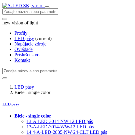
new vision of light
Profily
LED pásy
(current)
Napájacie zdroje
Ovládače
Príslušenstvo
Kontakt
LED pásy
Biele - single color
LED pásy
Biele - single color
13-A-LED-3014-NW-12 LED pás
13-A-LED-3014-WW-12 LED pás
14.4-A-LED-2835-NW-24-CLT LED pás