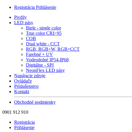
Registrácia
Prihlásenie
Profily
LED pásy
Biele - single color
True color CRI>95
COB
Dual white - CCT
RGB, RGB+W, RGB+CCT
Farebné + UV
Vodeodolné IP54-IP68
Digitálne - SPI
NeonFlex LED pásy
Napájacie zdroje
Ovládače
Príslušenstvo
Kontakt
Obchodné podmienky
0901 912 910
Registrácia
Prihlásenie