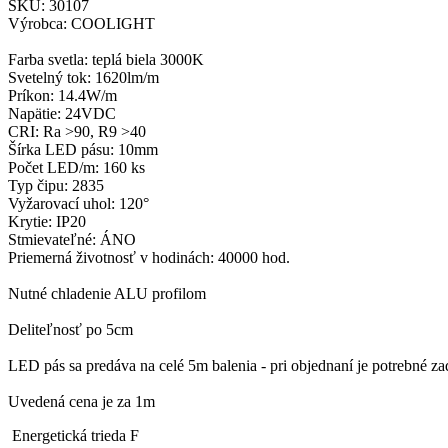
SKU: 30107
Výrobca: COOLIGHT
Farba svetla: teplá biela 3000K
Svetelný tok: 1620lm/m
Príkon: 14.4W/m
Napätie: 24VDC
CRI: Ra >90, R9 >40
Šírka LED pásu: 10mm
Počet LED/m: 160 ks
Typ čipu: 2835
Vyžarovací uhol: 120°
Krytie: IP20
Stmievateľné: ÁNO
Priemerná životnosť v hodinách: 40000 hod.
Nutné chladenie ALU profilom
Deliteľnosť po 5cm
LED pás sa predáva na celé 5m balenia - pri objednaní je potrebné 
Uvedená cena je za 1m
Energetická trieda F