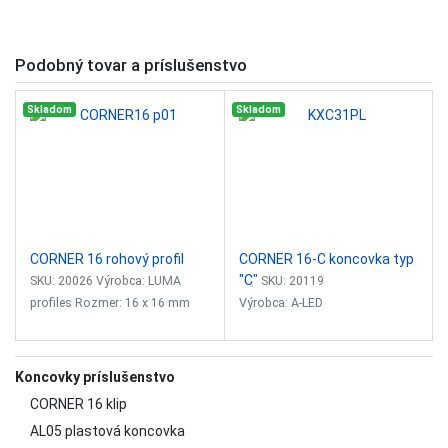
Podobný tovar a príslušenstvo
Skladom
Skladom
CORNER 16 rohový profil
CORNER 16-C koncovka typ
"C"
SKU: 20026 Výrobca: LUMA
SKU: 20119
profiles Rozmer: 16 x 16 mm
Výrobca: A-LED
Balenie: 2 m Povrchová úprava:
strieborný elox Vhodný na
Farba: biela
chladenie LED pásov do výkonu
Materiál: plast
Koncovky príslušenstvo
max.
Typ: oblúková "C"
CORNER 16 klip
Koncovka je určená pre profily:
AL05 plastová koncovka
CORNER 16